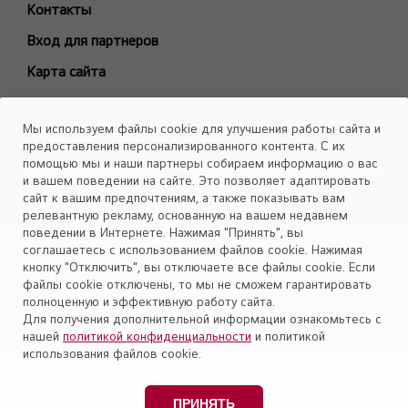
Контакты
ARTCOOL Gallery Special
Вход для партнеров
ARTCOOL Mirror
Карта сайта
ARTCOOL Objet Green
ARTCOOL Objet Beige
Каталоги
Мы используем файлы cookie для улучшения работы сайта и
Deluxe Pro
Скачать
предоставления персонализированного контента. С их
Air PuriCare
помощью мы и наши партнеры собираем информацию о вас
Объекты
и вашем поведении на сайте. Это позволяет адаптировать
Evo Max
сайт к вашим предпочтениям, а также показывать вам
Smart Line
релевантную рекламу, основанную на вашем недавнем
поведении в Интернете. Нажимая "Принять", вы
Установите приложение «Cервис кондиционеров LG Aircon»
Eco Smart
соглашаетесь с использованием файлов cookie. Нажимая
Look Smart
кнопку "Отключить", вы отключаете все файлы cookie. Если
файлы cookie отключены, то мы не сможем гарантировать
ProCool
полноценную и эффективную работу сайта.
Mega Dual Plus
Для получения дополнительной информации ознакомьтесь с
нашей
политикой конфиденциальности
и политикой
Mega Smart
Политика конфиденциальности
использования файлов cookie.
Модели снятые с производства
Правовая информация
Персональные данные пользователей
ПРИНЯТЬ