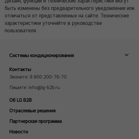
Дизайн, функции и технические характеристики могут
быть изменены без предварительного уведомления или
отличаться от представленных на сайте. Технические
характеристики уточняйте в руководстве
пользователя.
Системы кондиционирования
ПРОМЫШЛЕННЫЕ СИСТЕМЫ
Контакты
MULTI V VRF системы
Звоните:
8 800 200-76-70
Полупромышленные сплит-системы
Пишите:
info@lg-b2b.ru
Мульти сплит-системы (Multi F и Multi FDX)
Об LG B2B
Холодильные Машины (Чиллеры)
Отраслевые решения
Фанкойлы
Модели снятые с производства
Партнерская программа
БЫТОВЫЕ СПЛИТ-СИСТЕМЫ
Новости
ARTCOOL Gallery Premium