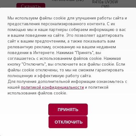
R410a UV36W
Скачать
(3Ø)
Мы используем файлы cookie для улучшения работы сайта и
Принадлежности
Система очистки
предоставления персонализированного контента. С их
блоков
воздуха LG
помощью мы и наши партнеры собираем информацию о вас
КАССЕТНОГО типа
PTPKM0, PTPKQ0
Скачать
и вашем поведении на сайте. Это позволяет адаптировать
сайт к вашим предпочтениям, а также показывать вам
релевантную рекламу, основанную на вашем недавнем
Принадлежности
Система очистки
поведении в Интернете. Нажимая "Принять", вы
блоков
воздуха LG
КАССЕТНОГО типа
PTPKM0, PTPKQ0
соглашаетесь с использованием файлов cookie. Нажимая
Скачать
кнопку "Отключить", вы отключаете все файлы cookie. Если
файлы cookie отключены, то мы не сможем гарантировать
полноценную и эффективную работу сайта.
Кассетный блок
LG High Inverter
Для получения дополнительной информации ознакомьтесь с
Кассетный тип
R410a UT42W /
нашей
политикой конфиденциальности
и политикой
UU43W
Скачать
использования файлов cookie.
ПРИНЯТЬ
Кассетный блок
Четырехпоточный
LG Smart Inverter
(1Ø)
ОТКЛЮЧИТЬ
R410a CT09 (1Ø)
Скачать