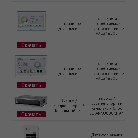
Блок учета
Центральное
потребляемой
управление
электроэнергии LG
PACS4B000
Скачать
Блок учета
Центральное
потребляемой
управление
электроэнергии LG
PACS4B000
Скачать
Высоко /
Высоко /
средненапорный
средненапорный
канальный блок
Канальный тип
Скачать
LG ARNU09GM1A4
Детектор утечки