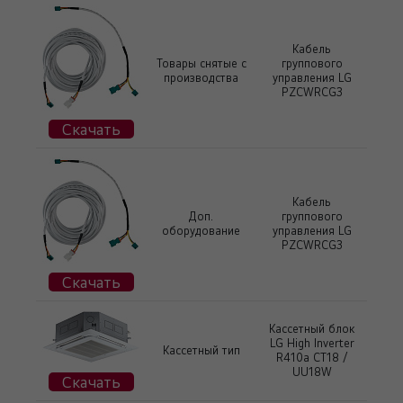
Кабель
Товары снятые с
группового
производства
управления LG
PZCWRCG3
Скачать
Кабель
Доп.
группового
оборудование
управления LG
PZCWRCG3
Скачать
Кассетный блок
LG High Inverter
Кассетный тип
R410a CT18 /
UU18W
Скачать