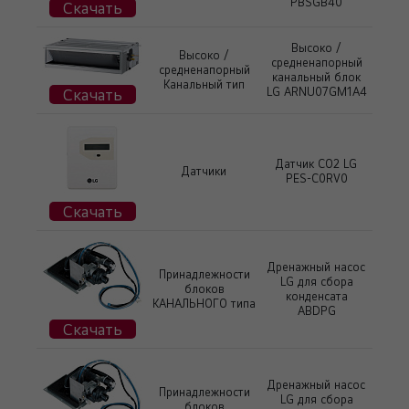
PBSGB40
Скачать
Высоко /
Высоко /
средненапорный
средненапорный
канальный блок
Канальный тип
Скачать
LG ARNU07GM1A4
Датчик CO2 LG
Датчики
PES-C0RV0
Скачать
Дренажный насос
Принадлежности
LG для сбора
блоков
конденсата
КАНАЛЬНОГО типа
ABDPG
Скачать
Дренажный насос
Принадлежности
LG для сбора
блоков