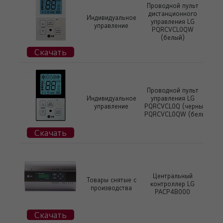
Проводной пульт
дистанционного
Индивидуальное
управления LG
управление
PQRCVCL0QW
(белый)
Скачать
Проводной пульт
Индивидуальное
управления LG
управление
PQRCVCL0Q (черный)
PQRCVCL0QW (белый)
Скачать
Центральный
Товары снятые с
контроллер LG
производства
PACP4B000
Скачать