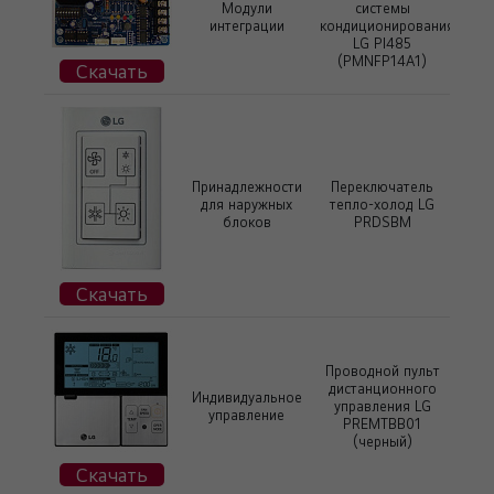
Модули
системы
интеграции
кондиционирования
LG PI485
(PMNFP14A1)
Скачать
Принадлежности
Переключатель
для наружных
тепло-холод LG
блоков
PRDSBM
Скачать
Проводной пульт
дистанционного
Индивидуальное
управления LG
управление
PREMTBB01
(черный)
Скачать