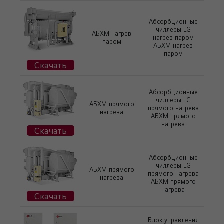
Абсорбционные
чиллеры LG
АБХМ нагрев
нагрев паром
паром
АБХМ нагрев
паром
Скачать
Абсорбционные
чиллеры LG
АБХМ прямого
прямого нагрева
нагрева
АБХМ прямого
нагрева
Скачать
Абсорбционные
чиллеры LG
АБХМ прямого
прямого нагрева
нагрева
АБХМ прямого
нагрева
Скачать
Блок управления