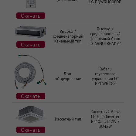
LG PQWRHQ0FDB
Скачать
Высоко /
Высоко /
средненапорный
средненапорный
канальный блок
Канальный тип
Скачать
LG ARNU18GM1A4
Кабель
Доп.
группового
оборудование
управления LG
PZCWRCG3
Скачать
Кассетный блок
LG High Inverter
Кассетный тип
R410a UT42W /
UU42W
Скачать