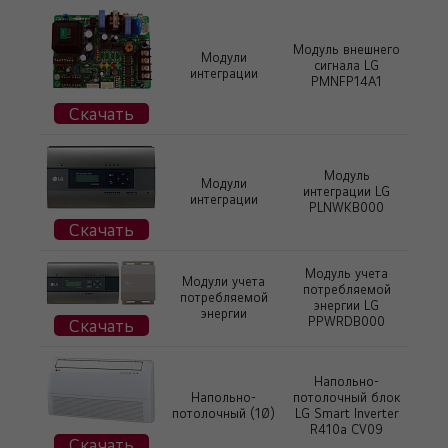
Модуль внешнего
Модули
сигнала LG
интеграции
PMNFP14A1
Скачать
Модуль
Модули
интеграции LG
интеграции
PLNWKB000
Скачать
Модуль учета
Модули учета
потребляемой
потребляемой
энергии LG
энергии
PPWRDB000
Скачать
Напольно-
Напольно-
потолочный блок
потолочный (1Ø)
LG Smart Inverter
R410a CV09
Скачать