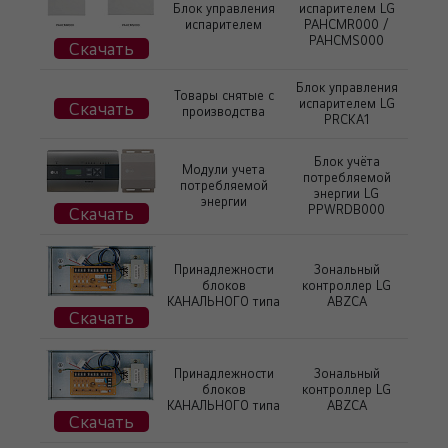
Блок управления
испарителем LG
испарителем
PAHCMR000 /
PAHCMS000
Скачать
Блок управления
Товары снятые с
испарителем LG
Скачать
производства
PRCKA1
Блок учёта
Модули учета
потребляемой
потребляемой
энергии LG
энергии
PPWRDB000
Скачать
Принадлежности
Зональный
блоков
контроллер LG
КАНАЛЬНОГО типа
ABZCA
Скачать
Принадлежности
Зональный
блоков
контроллер LG
КАНАЛЬНОГО типа
ABZCA
Скачать