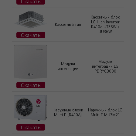
Скачать
Кассетный блок
LG High Inverter
Кассетный тип
R410a UT36W /
UU36W
Скачать
Модуль
Модули
интеграции LG
интеграции
PDRYCB000
Скачать
Наружные блоки
Наружный блок LG
Multi F [R410А]
Multi F MU3M21
Скачать