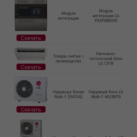
Модуль
Модули
интеграции LG
интеграции
PEXPMB000
Скачать
Напольно-
Товары снятые с
потолочный блок
производства
LG CV18
Скачать
Наружные блоки
Наружный блок LG
Multi F [R410А]
Multi F MU3M19
Скачать