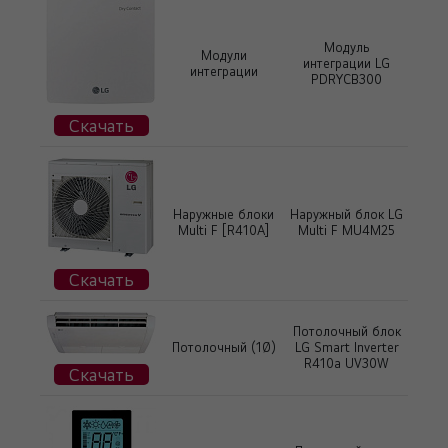
Модуль
Модули
интеграции LG
интеграции
PDRYCB300
Скачать
Наружные блоки
Наружный блок LG
Multi F [R410А]
Multi F MU4M25
Скачать
Потолочный блок
Потолочный (1Ø)
LG Smart Inverter
R410a UV30W
Скачать