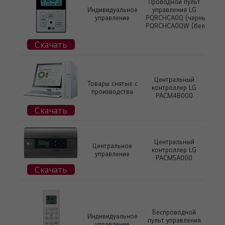
Проводной пульт
Индивидуальное
управления LG
управление
PQRCHCA0Q (черный)
PQRCHCA0QW (белый)
Скачать
Центральный
Товары снятые с
контроллер LG
производства
PACM4B000
Скачать
Центральный
Центральное
контроллер LG
управление
PACM5A000
Скачать
Беспроводной
Индивидуальное
пульт управления
управление