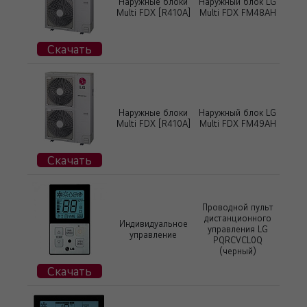
Наружные блоки
Наружный блок LG
Multi FDX [R410A]
Multi FDX FM48AH
Скачать
Наружные блоки
Наружный блок LG
Multi FDX [R410A]
Multi FDX FM49AH
Скачать
Проводной пульт
дистанционного
Индивидуальное
управления LG
управление
PQRCVCL0Q
(черный)
Скачать