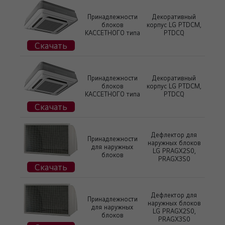
Принадлежности
Декоративный
блоков
корпус LG PTDCM,
КАССЕТНОГО типа
PTDCQ
Скачать
Принадлежности
Декоративный
блоков
корпус LG PTDCM,
КАССЕТНОГО типа
PTDCQ
Скачать
Дефлектор для
Принадлежности
наружных блоков
для наружных
LG PRAGX2S0,
блоков
PRAGX3S0
Скачать
Дефлектор для
Принадлежности
наружных блоков
для наружных
LG PRAGX2S0,
блоков
PRAGX3S0