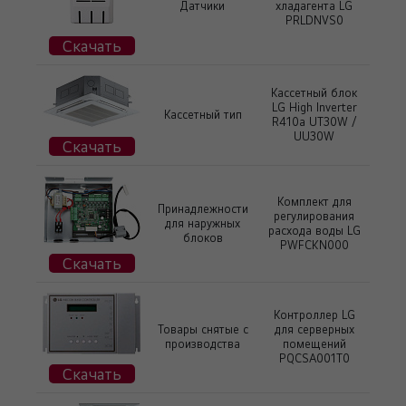
Датчики
хладагента LG
PRLDNVS0
Скачать
Кассетный блок
LG High Inverter
Кассетный тип
R410a UT30W /
UU30W
Скачать
Комплект для
Принадлежности
регулирования
для наружных
расхода воды LG
блоков
PWFCKN000
Скачать
Контроллер LG
Товары снятые с
для серверных
производства
помещений
PQCSA001T0
Скачать