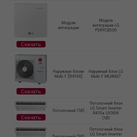
Модуль
Модули
интеграции LG
интеграции
PDRYCB500
Скачать
Наружные блоки
Наружный блок LG
Multi F [R410А]
Multi F MU4M27
Скачать
Потолочный блок
LG Smart Inverter
Потолочный (1Ø)
R410a UV36W
Скачать
(1Ø)
Потолочный блок
LG Smart Inverter
Потолочный (3Ø)