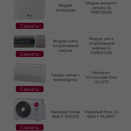
Модуль внешнего
Модули
сигнала LG
интеграции
PDRYCB000
Скачать
Модуль учета
Модули учета
потребляемой
потребляемой
энергии LG
энергии
PQNUD1S40
Скачать
Напольно-
Товары снятые с
потолочный блок
производства
LG CV12
Скачать
Наружные блоки
Наружный блок LG
Multi F [R410А]
Multi F MU2M17
Скачать