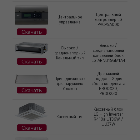
Центральный
Центральное
контроллер LG
управление
PACP5A000
Скачать
Высоко /
Высоко /
средненапорный
средненапорный
канальный блок
Канальный тип
Скачать
LG ARNU15GM1A4
Дренажный
Принадлежности
поддон LG для
для наружных
сбора конденсата
блоков
PRODX20,
Скачать
PRODX30
Кассетный блок
LG High Inverter
Кассетный тип
R410a UT36W /
UU37W
Скачать