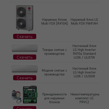
Наружные блоки
Наружный блок LG
Multi FDX [R410A]
Multi FDX FM41AH
Скачать
Настенный блок
Товары снятые с
LG High Inverter
производства
R410a Standard
Скачать
UJ36 / UU37W
Настенный блок
Модели снятые с
LG High Inverter
производства
UJ36 / UU36W
Скачать
Принадлежности
Низкотемпературный
для наружных
комплект LG
блоков
PRVC2
Скачать