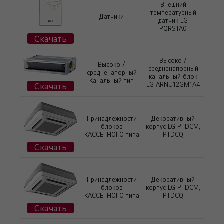
Внешний
температурный
Датчики
датчик LG
PQRSTA0
Скачать
Высоко /
Высоко /
средненапорный
средненапорный
канальный блок
Канальный тип
Скачать
LG ARNU12GM1A4
Принадлежности
Декоративный
блоков
корпус LG PTDCM,
КАССЕТНОГО типа
PTDCQ
Скачать
Принадлежности
Декоративный
блоков
корпус LG PTDCM,
КАССЕТНОГО типа
PTDCQ
Скачать