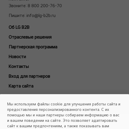
MULTI V VRF системы
Звоните:
8 800 200-76-70
Полупромышленные сплит-системы
Пишите:
info@lg-b2b.ru
Мульти сплит-системы (Multi F и Multi FDX)
Об LG B2B
Холодильные Машины (Чиллеры)
Отраслевые решения
Фанкойлы
Модели снятые с производства
Партнерская программа
БЫТОВЫЕ СПЛИТ-СИСТЕМЫ
Новости
ARTCOOL Gallery Premium
Контакты
ARTCOOL Gallery Special
Вход для партнеров
ARTCOOL Mirror
Карта сайта
ARTCOOL Objet Green
ARTCOOL Objet Beige
Каталоги
Мы используем файлы cookie для улучшения работы сайта и
Deluxe Pro
Скачать
предоставления персонализированного контента. С их
Air PuriCare
помощью мы и наши партнеры собираем информацию о вас
Объекты
и вашем поведении на сайте. Это позволяет адаптировать
Evo Max
сайт к вашим предпочтениям, а также показывать вам