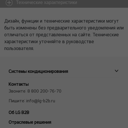
Технические характеристики
Дизайн, функции и технические характеристики могут
быть изменены без предварительного уведомления или
отличаться от представленных на сайте. Технические
характеристики уточняйте в руководстве
пользователя.
Системы кондиционирования
ПРОМЫШЛЕННЫЕ СИСТЕМЫ
Контакты
MULTI V VRF системы
Звоните:
8 800 200-76-70
Полупромышленные сплит-системы
Пишите:
info@lg-b2b.ru
Мульти сплит-системы (Multi F и Multi FDX)
Об LG B2B
Холодильные Машины (Чиллеры)
Отраслевые решения
Фанкойлы