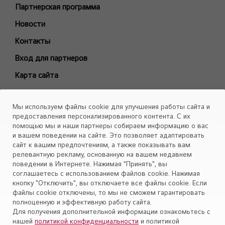
Модели снятые с производства
Партнерская программа
БЫТОВЫЕ СПЛИТ-СИСТЕМЫ
Новости
ARTCOOL Gallery Premium
Контакты
ARTCOOL Gallery Special
Вход для партнеров
ARTCOOL Mirror
Карта сайта
ARTCOOL Objet Green
ARTCOOL Objet Beige
Каталоги
Мы используем файлы cookie для улучшения работы сайта и
Deluxe Pro
Скачать
предоставления персонализированного контента. С их
Air PuriCare
помощью мы и наши партнеры собираем информацию о вас
Объекты
и вашем поведении на сайте. Это позволяет адаптировать
Evo Max
сайт к вашим предпочтениям, а также показывать вам
Smart Line
релевантную рекламу, основанную на вашем недавнем
поведении в Интернете. Нажимая "Принять", вы
Установите приложение «Cервис кондиционеров LG Aircon»
Eco Smart
соглашаетесь с использованием файлов cookie. Нажимая
Look Smart
кнопку "Отключить", вы отключаете все файлы cookie. Если
файлы cookie отключены, то мы не сможем гарантировать
ProCool
полноценную и эффективную работу сайта.
Mega Dual Plus
Для получения дополнительной информации ознакомьтесь с
нашей
политикой конфиденциальности
и политикой
Mega Smart