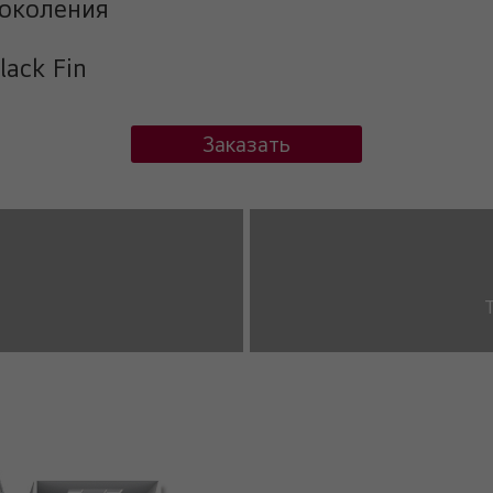
околения
ack Fin
Заказать