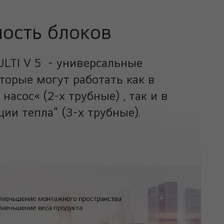
ость блоков
LTI V 5 - универсальные
торые могут работать как в
насос« (2-х трубные) , так и в
ии тепла” (3-х трубные).