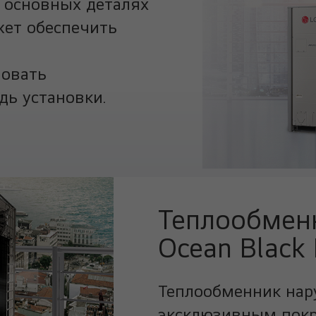
 основных деталях
жет обеспечить
зовать
ь установки.
Теплообмен
Ocean Black 
Теплообменник нар
эксклюзивным покры