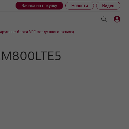
Заявка на покупку
Новости
Видео
Наружные блоки VRF воздушного охлаждения (тепловой насос/рекупе
RUM800LTE5