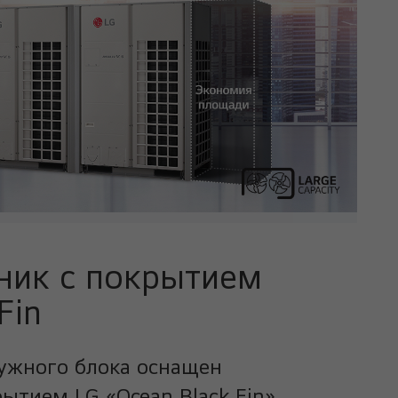
ник с покрытием
Fin
ужного блока оснащен
тием LG «Ocean Black Fin»,