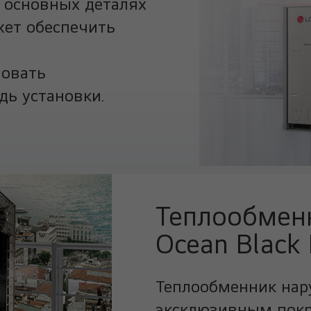
 основных деталях
жет обеспечить
зовать
ь установки.
Теплообмен
Ocean Black 
Теплообменник нар
эксклюзивным покры