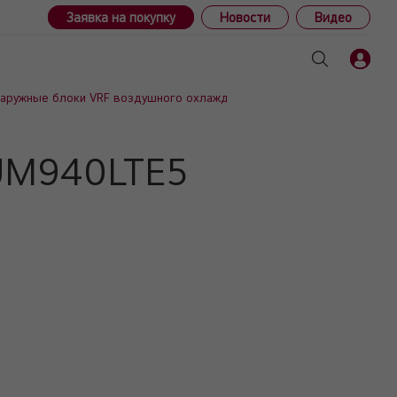
Заявка на покупку
Новости
Видео
Наружные блоки VRF воздушного охлаждения (тепловой насос/рекупе
RUM940LTE5