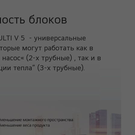
ость блоков
LTI V 5 - универсальные
торые могут работать как в
насос« (2-х трубные) , так и в
ии тепла” (3-х трубные).