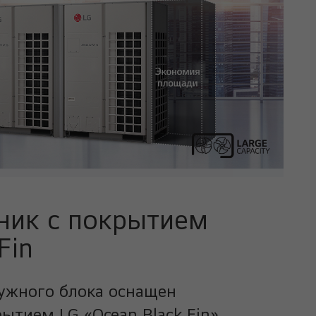
ник с покрытием
Fin
ужного блока оснащен
тием LG «Ocean Black Fin»,