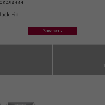
околения
ack Fin
Заказать