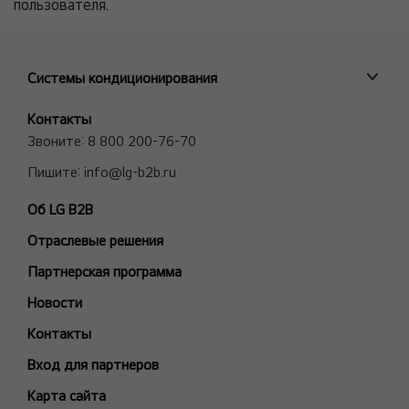
пользователя.
Системы кондиционирования
ПРОМЫШЛЕННЫЕ СИСТЕМЫ
Контакты
MULTI V VRF системы
Звоните:
8 800 200-76-70
Полупромышленные сплит-системы
Пишите:
info@lg-b2b.ru
Мульти сплит-системы (Multi F и Multi FDX)
Об LG B2B
Холодильные Машины (Чиллеры)
Отраслевые решения
Фанкойлы
Модели снятые с производства
Партнерская программа
БЫТОВЫЕ СПЛИТ-СИСТЕМЫ
Новости
ARTCOOL Gallery Premium
Контакты
ARTCOOL Gallery Special
Вход для партнеров
ARTCOOL Mirror
Карта сайта
ARTCOOL Objet Green