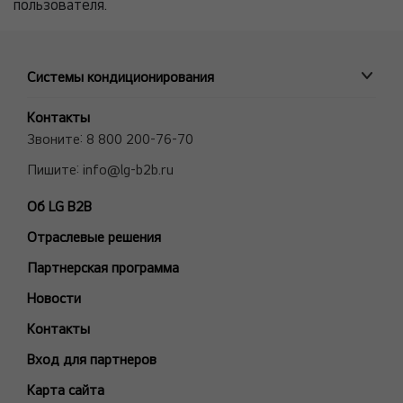
пользователя.
Системы кондиционирования
ПРОМЫШЛЕННЫЕ СИСТЕМЫ
Контакты
MULTI V VRF системы
Звоните:
8 800 200-76-70
Полупромышленные сплит-системы
Пишите:
info@lg-b2b.ru
Мульти сплит-системы (Multi F и Multi FDX)
Об LG B2B
Холодильные Машины (Чиллеры)
Отраслевые решения
Фанкойлы
Модели снятые с производства
Партнерская программа
БЫТОВЫЕ СПЛИТ-СИСТЕМЫ
Новости
ARTCOOL Gallery Premium
Контакты
ARTCOOL Gallery Special
Вход для партнеров
ARTCOOL Mirror
Карта сайта
ARTCOOL Objet Green