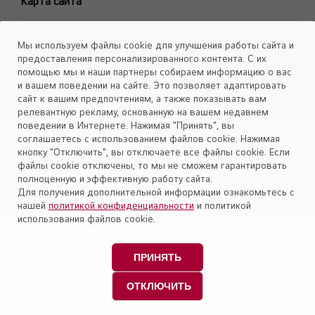
Карта сайта
ARTCOOL Objet Green
ARTCOOL Objet Beige
Каталоги
Мы используем файлы cookie для улучшения работы сайта и
Deluxe Pro
Скачать
предоставления персонализированного контента. С их
Air PuriCare
помощью мы и наши партнеры собираем информацию о вас
Объекты
и вашем поведении на сайте. Это позволяет адаптировать
Evo Max
сайт к вашим предпочтениям, а также показывать вам
Smart Line
релевантную рекламу, основанную на вашем недавнем
поведении в Интернете. Нажимая "Принять", вы
Установите приложение «Cервис кондиционеров LG Aircon»
Eco Smart
соглашаетесь с использованием файлов cookie. Нажимая
Look Smart
кнопку "Отключить", вы отключаете все файлы cookie. Если
файлы cookie отключены, то мы не сможем гарантировать
ProCool
полноценную и эффективную работу сайта.
Mega Dual Plus
Для получения дополнительной информации ознакомьтесь с
нашей
политикой конфиденциальности
и политикой
Mega Smart
Политика конфиденциальности
использования файлов cookie.
Модели снятые с производства
Правовая информация
Персональные данные пользователей
ПРИНЯТЬ
Copyright © 2009-2026 LG Electronics (ЭлДжи
ОТКЛЮЧИТЬ
Электроникс) Россия. Все права защищены.