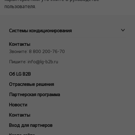
пользователя.
Системы кондиционирования
ПРОМЫШЛЕННЫЕ СИСТЕМЫ
Контакты
MULTI V VRF системы
Звоните:
8 800 200-76-70
Полупромышленные сплит-системы
Пишите:
info@lg-b2b.ru
Мульти сплит-системы (Multi F и Multi FDX)
Об LG B2B
Холодильные Машины (Чиллеры)
Отраслевые решения
Фанкойлы
Модели снятые с производства
Партнерская программа
БЫТОВЫЕ СПЛИТ-СИСТЕМЫ
Новости
ARTCOOL Gallery Premium
Контакты
ARTCOOL Gallery Special
Вход для партнеров
ARTCOOL Mirror