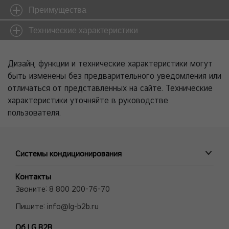
Преимущества
Технические характеристики
Дизайн, функции и технические характеристики могут
быть изменены без предварительного уведомления или
отличаться от представленных на сайте. Технические
характеристики уточняйте в руководстве
пользователя.
Системы кондиционирования
ПРОМЫШЛЕННЫЕ СИСТЕМЫ
Контакты
MULTI V VRF системы
Звоните:
8 800 200-76-70
Полупромышленные сплит-системы
Пишите:
info@lg-b2b.ru
Мульти сплит-системы (Multi F и Multi FDX)
Об LG B2B