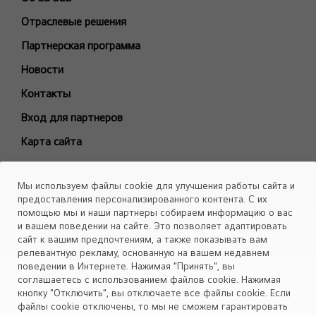
Холодильные Машины (Чиллеры)
Отраслевые решения
Фанкойлы
Модели снятые с производства
Партнерская программа
БЫТОВЫЕ СПЛИТ-СИСТЕМЫ
Новости
ARTCOOL Gallery Premium
Контакты
ARTCOOL Gallery Special
Вход для партнеров
ARTCOOL Mirror
Карта сайта
ARTCOOL Objet Green
ARTCOOL Objet Beige
Каталоги
Мы используем файлы cookie для улучшения работы сайта и
Deluxe Pro
Скачать
предоставления персонализированного контента. С их
Air PuriCare
помощью мы и наши партнеры собираем информацию о вас
Объекты
и вашем поведении на сайте. Это позволяет адаптировать
Evo Max
сайт к вашим предпочтениям, а также показывать вам
Smart Line
релевантную рекламу, основанную на вашем недавнем
поведении в Интернете. Нажимая "Принять", вы
Установите приложение «Cервис кондиционеров LG Aircon»
Eco Smart
соглашаетесь с использованием файлов cookie. Нажимая
Look Smart
кнопку "Отключить", вы отключаете все файлы cookie. Если
файлы cookie отключены, то мы не сможем гарантировать
ProCool