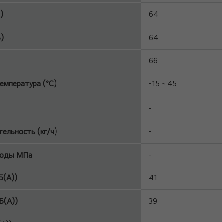
)
64
)
64
66
емпература (°C)
-15 ~ 45
-
ельность (кг/ч)
-
воды МПа
-
Б(А))
41
Б(А))
39