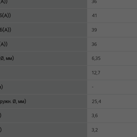
(А))
36
Б(А))
41
Б(А))
39
(А))
36
Ø, мм)
6,35
12,7
м)
-
ружн. Ø, мм)
25,4
)
3,6
)
3,2