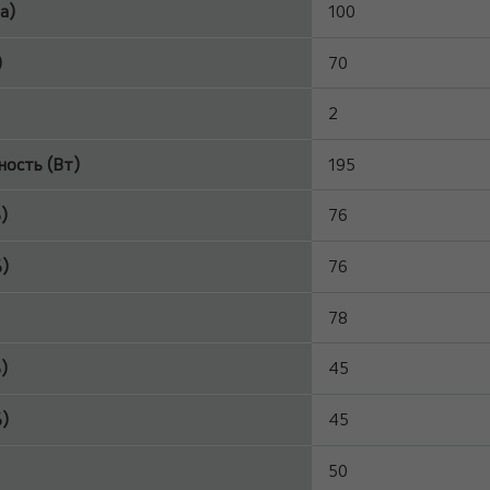
а)
100
)
70
2
ость (Вт)
195
)
76
)
76
78
)
45
)
45
50