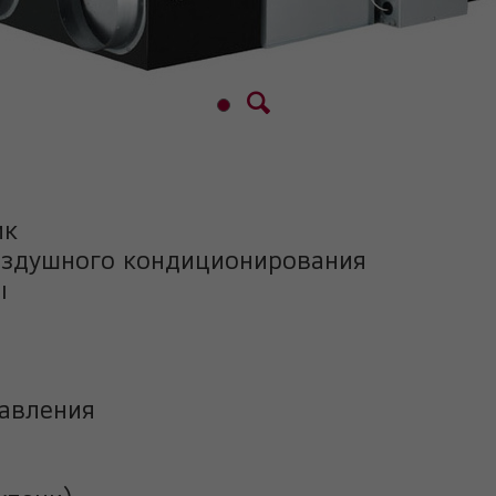
ик
оздушного кондиционирования
ы
давления