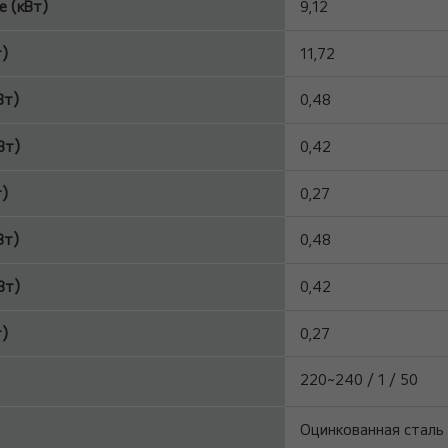
 (кВт)
9,12
т)
11,72
Вт)
0,48
Вт)
0,42
т)
0,27
Вт)
0,48
Вт)
0,42
т)
0,27
220~240 / 1 / 50
Оцинкованная сталь