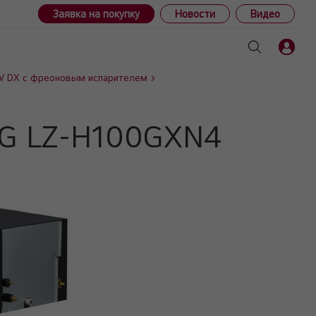
Заявка на покупку
Новости
Видео
V DX c фреоновым испарителем
 LG LZ-H100GXN4