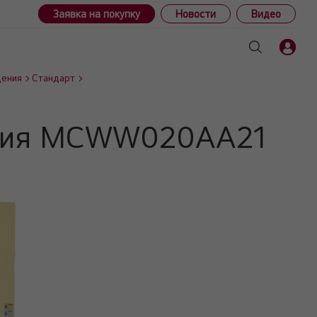
Заявка на покупку
Новости
Видео
дения
Стандарт
ения MCWW020AA21