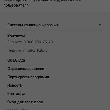
пользователя.
Системы кондиционирования
ПРОМЫШЛЕННЫЕ СИСТЕМЫ
Контакты
MULTI V VRF системы
Звоните:
8 800 200-76-70
Полупромышленные сплит-системы
Пишите:
info@lg-b2b.ru
Мульти сплит-системы (Multi F и Multi FDX)
Об LG B2B
Холодильные Машины (Чиллеры)
Отраслевые решения
Фанкойлы
Модели снятые с производства
Партнерская программа
БЫТОВЫЕ СПЛИТ-СИСТЕМЫ
Новости
ARTCOOL Gallery Premium
Контакты
ARTCOOL Gallery Special
Вход для партнеров
ARTCOOL Mirror