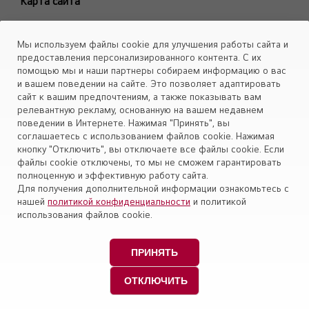
Карта сайта
ARTCOOL Objet Green
ARTCOOL Objet Beige
Каталоги
Мы используем файлы cookie для улучшения работы сайта и
Deluxe Pro
Скачать
предоставления персонализированного контента. С их
Air PuriCare
помощью мы и наши партнеры собираем информацию о вас
Объекты
и вашем поведении на сайте. Это позволяет адаптировать
Evo Max
сайт к вашим предпочтениям, а также показывать вам
Smart Line
релевантную рекламу, основанную на вашем недавнем
поведении в Интернете. Нажимая "Принять", вы
Установите приложение «Cервис кондиционеров LG Aircon»
Eco Smart
соглашаетесь с использованием файлов cookie. Нажимая
Look Smart
кнопку "Отключить", вы отключаете все файлы cookie. Если
файлы cookie отключены, то мы не сможем гарантировать
ProCool
полноценную и эффективную работу сайта.
Mega Dual Plus
Для получения дополнительной информации ознакомьтесь с
нашей
политикой конфиденциальности
и политикой
Mega Smart
Политика конфиденциальности
использования файлов cookie.
Модели снятые с производства
Правовая информация
Персональные данные пользователей
ПРИНЯТЬ
Copyright © 2009-2026 LG Electronics (ЭлДжи
ОТКЛЮЧИТЬ
Электроникс) Россия. Все права защищены.