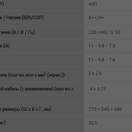
P)
4,61
 / Нагрев (EER/COP)
A++/A+
ние (В / Ø / Гц)
220-240/ 1/ 50
 (A)
1.1 ~ 5.8 ~ 7.9
1.1 ~ 5.8 ~ 7.6
3 x 2.5
2
ием (Кол-во жил х мм
(экран.))
 кабель (с заземлением) (кол-во x
4 x 0.75
 размеры (Ш x В x Г, мм)
770 × 545 × 288
кг)
32,5