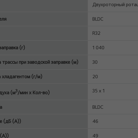
Двухроторный рота
еля
BLDC
R32
аправка (г)
1 040
а трассы при заводской заправке (м)
30
 хладагентом (г/м)
20
35 x 1
3
духа (м
/мин x Кол-во)
а
BLDC
 (дБ (A))
46
(A))
49