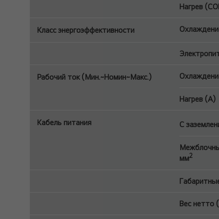
Нагрев (CO
Охлаждение
Класс энергоэффективности
Электропита
Охлаждение
Рабочий ток (Мин.~Номин~Макс.)
Нагрев (A)
Кабель питания
С заземлен
Межблочный
2
мм
Габаритные
Вес нетто (