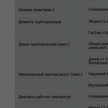
Охлаждение
Уровень шума (макс.)
Жидкость (
Диаметр трубопроводов
Газ (мм x К
Общая длин
Длина трубопроводов (макс.)
длина всех
Длина от б
блока(одно
Наружный б
Максимальный перепад высот (макс.)
Внутренний
Охлаждение
Диапазон рабочих температур
Нагрев (°C 