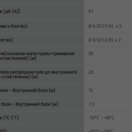
 (дБ (A))
61
мм x Кол-во)
Ø 6.35 (1/4) x 2
ол-во)
Ø 9.52 (3/8) x 2
а(основная магистраль+суммарная
30
 ответвлений) (м)
лока распределителя до внутреннего
20
 ответвление) (м)
лок ~ Внутренний блок (м)
15
 блок ~ Внутренний блок (м)
7,5
 (°C СТ)
-10°C ~ 48°C
ВТ)
-15°C ~ 18°C