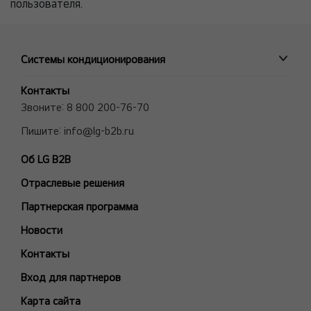
пользователя.
Системы кондиционирования
ПРОМЫШЛЕННЫЕ СИСТЕМЫ
Контакты
MULTI V VRF системы
Звоните:
8 800 200-76-70
Полупромышленные сплит-системы
Пишите:
info@lg-b2b.ru
Мульти сплит-системы (Multi F и Multi FDX)
Об LG B2B
Холодильные Машины (Чиллеры)
Отраслевые решения
Фанкойлы
Модели снятые с производства
Партнерская программа
БЫТОВЫЕ СПЛИТ-СИСТЕМЫ
Новости
ARTCOOL Gallery Premium
Контакты
ARTCOOL Gallery Special
Вход для партнеров
ARTCOOL Mirror
Карта сайта
ARTCOOL Objet Green