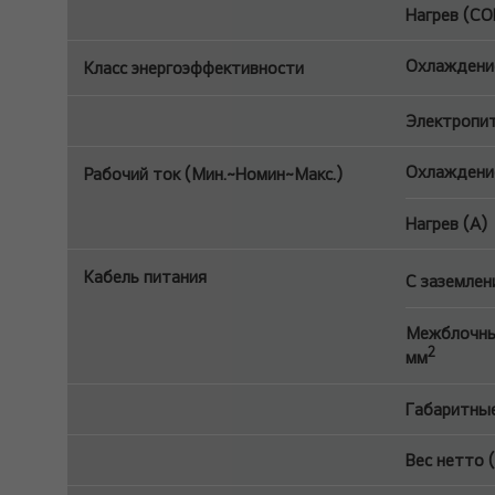
Нагрев (CO
Охлаждение
Класс энергоэффективности
Электропита
Охлаждение
Рабочий ток (Мин.~Номин~Макс.)
Нагрев (A)
Кабель питания
С заземлен
Межблочный
2
мм
Габаритные
Вес нетто (