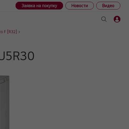
Заявка на покупку
Новости
Видео
i F [R32]
MU5R30