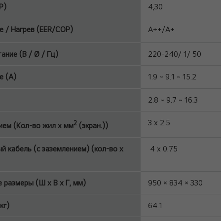
P)
4,30
 / Нагрев (EER/COP)
A++/A+
ние (В / Ø / Гц)
220-240/ 1/ 50
 (A)
1.9 ~ 9.1 ~ 15.2
2.8 ~ 9.7 ~ 16.3
3 x 2.5
2
ием (Кол-во жил х мм
(экран.))
 кабель (с заземлением) (кол-во x
4 x 0.75
 размеры (Ш x В x Г, мм)
950 × 834 × 330
кг)
64.1