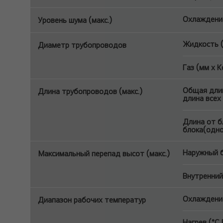
Охлаждение
Уровень шума (макс.)
Жидкость (
Диаметр трубопроводов
Газ (мм x К
Общая длин
Длина трубопроводов (макс.)
длина всех
Длина от б
блока(одно
Наружный б
Максимальный перепад высот (макс.)
Внутренний
Охлаждение
Диапазон рабочих температур
Нагрев (°C 