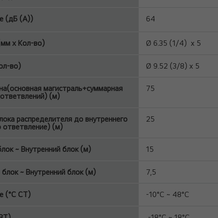
 (дБ (A))
64
мм x Кол-во)
Ø 6.35 (1/4) x 5
ол-во)
Ø 9.52 (3/8) x 5
а(основная магистраль+суммарная
75
 ответвлений) (м)
лока распределителя до внутреннего
25
 ответвление) (м)
лок ~ Внутренний блок (м)
15
 блок ~ Внутренний блок (м)
7,5
 (°C СТ)
-10°C ~ 48°C
ВТ)
-18°C ~ 18°C