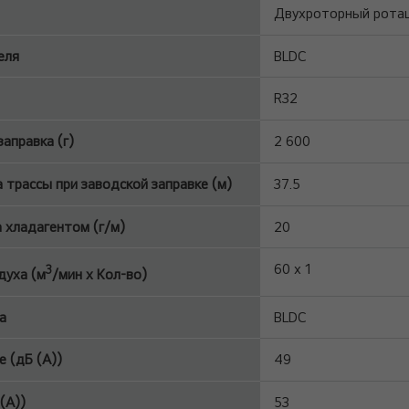
Двухроторный рота
еля
BLDC
R32
аправка (г)
2 600
а трассы при заводской заправке (м)
37.5
 хладагентом (г/м)
20
60 x 1
3
духа (м
/мин x Кол-во)
а
BLDC
 (дБ (A))
49
(A))
53