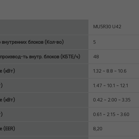
MU5R30 U42
 внутренних блоков (Кол-во)
5
производ-ть внутр. блоков (КБТЕ/ч)
48
 (кВт)
1.32 ~ 8.8 ~ 10.6
т)
1.47 ~ 10.1 ~ 12.1
 (кВт)
0.42 ~ 2.00 ~ 3.3
т)
0.61 ~ 2.15 ~ 3.60
 (EER)
8,20