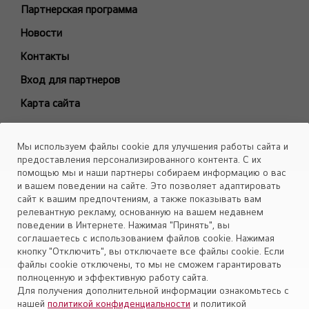
Модели снятые с производства
Партнерская программа
БЫТОВЫЕ СПЛИТ-СИСТЕМЫ
Новости
ARTCOOL Gallery Premium
Контакты
ARTCOOL Gallery Special
Вход для партнеров
ARTCOOL Mirror
Карта сайта
ARTCOOL Objet Green
ARTCOOL Objet Beige
Каталоги
Мы используем файлы cookie для улучшения работы сайта и
Deluxe Pro
Скачать
предоставления персонализированного контента. С их
Air PuriCare
помощью мы и наши партнеры собираем информацию о вас
Объекты
и вашем поведении на сайте. Это позволяет адаптировать
Evo Max
сайт к вашим предпочтениям, а также показывать вам
Smart Line
релевантную рекламу, основанную на вашем недавнем
поведении в Интернете. Нажимая "Принять", вы
Установите приложение «Cервис кондиционеров LG Aircon»
Eco Smart
соглашаетесь с использованием файлов cookie. Нажимая
Look Smart
кнопку "Отключить", вы отключаете все файлы cookie. Если
файлы cookie отключены, то мы не сможем гарантировать
ProCool
полноценную и эффективную работу сайта.
Mega Dual Plus
Для получения дополнительной информации ознакомьтесь с
нашей
политикой конфиденциальности
и политикой
Mega Smart