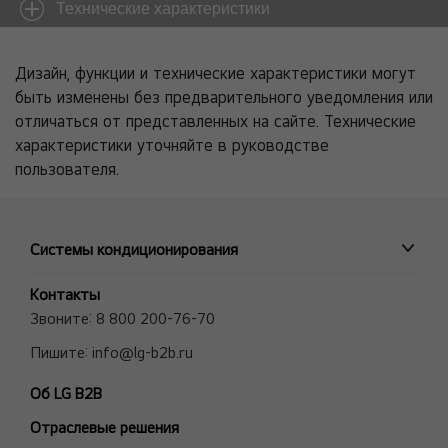
Технические характеристики
Дизайн, функции и технические характеристики могут
быть изменены без предварительного уведомления или
отличаться от представленных на сайте. Технические
характеристики уточняйте в руководстве
пользователя.
Системы кондиционирования
ПРОМЫШЛЕННЫЕ СИСТЕМЫ
Контакты
MULTI V VRF системы
Звоните:
8 800 200-76-70
Полупромышленные сплит-системы
Пишите:
info@lg-b2b.ru
Мульти сплит-системы (Multi F и Multi FDX)
Об LG B2B
Холодильные Машины (Чиллеры)
Отраслевые решения
Фанкойлы