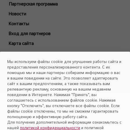
Модели снятые с производства
Партнерская программа
БЫТОВЫЕ СПЛИТ-СИСТЕМЫ
Новости
ARTCOOL Gallery Premium
Контакты
ARTCOOL Gallery Special
Вход для партнеров
ARTCOOL Mirror
Карта сайта
ARTCOOL Objet Green
ARTCOOL Objet Beige
Каталоги
Мы используем файлы cookie для улучшения работы сайта и
Deluxe Pro
Скачать
предоставления персонализированного контента. С их
Air PuriCare
помощью мы и наши партнеры собираем информацию о вас
Объекты
и вашем поведении на сайте. Это позволяет адаптировать
Evo Max
сайт к вашим предпочтениям, а также показывать вам
Smart Line
релевантную рекламу, основанную на вашем недавнем
поведении в Интернете. Нажимая "Принять", вы
Установите приложение «Cервис кондиционеров LG Aircon»
Eco Smart
соглашаетесь с использованием файлов cookie. Нажимая
Look Smart
кнопку "Отключить", вы отключаете все файлы cookie. Если
файлы cookie отключены, то мы не сможем гарантировать
ProCool
полноценную и эффективную работу сайта.
Mega Dual Plus
Для получения дополнительной информации ознакомьтесь с
нашей
политикой конфиденциальности
и политикой
Mega Smart