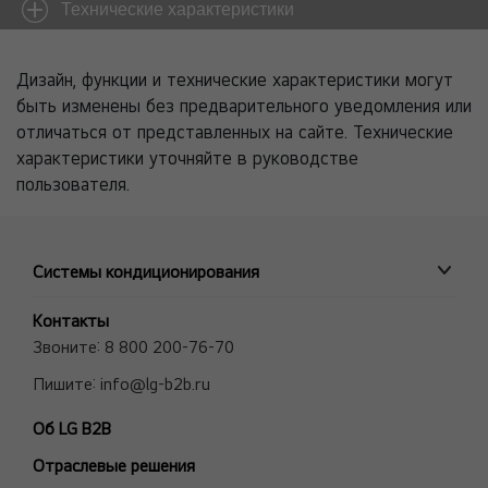
Технические характеристики
Дизайн, функции и технические характеристики могут
быть изменены без предварительного уведомления или
отличаться от представленных на сайте. Технические
характеристики уточняйте в руководстве
пользователя.
Системы кондиционирования
ПРОМЫШЛЕННЫЕ СИСТЕМЫ
Контакты
MULTI V VRF системы
Звоните:
8 800 200-76-70
Полупромышленные сплит-системы
Пишите:
info@lg-b2b.ru
Мульти сплит-системы (Multi F и Multi FDX)
Об LG B2B
Холодильные Машины (Чиллеры)
Отраслевые решения
Фанкойлы