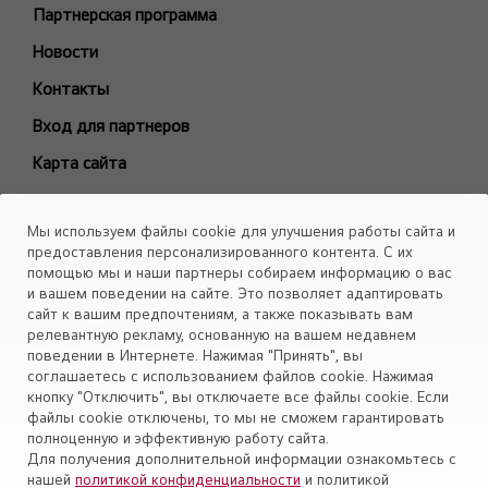
Модели снятые с производства
Партнерская программа
БЫТОВЫЕ СПЛИТ-СИСТЕМЫ
Новости
ARTCOOL Gallery Premium
Контакты
ARTCOOL Gallery Special
Вход для партнеров
ARTCOOL Mirror
Карта сайта
ARTCOOL Objet Green
ARTCOOL Objet Beige
Каталоги
Мы используем файлы cookie для улучшения работы сайта и
Deluxe Pro
Скачать
предоставления персонализированного контента. С их
Air PuriCare
помощью мы и наши партнеры собираем информацию о вас
Объекты
и вашем поведении на сайте. Это позволяет адаптировать
Evo Max
сайт к вашим предпочтениям, а также показывать вам
Smart Line
релевантную рекламу, основанную на вашем недавнем
поведении в Интернете. Нажимая "Принять", вы
Установите приложение «Cервис кондиционеров LG Aircon»
Eco Smart
соглашаетесь с использованием файлов cookie. Нажимая
Look Smart
кнопку "Отключить", вы отключаете все файлы cookie. Если
файлы cookie отключены, то мы не сможем гарантировать
ProCool
полноценную и эффективную работу сайта.
Mega Dual Plus
Для получения дополнительной информации ознакомьтесь с
нашей
политикой конфиденциальности
и политикой
Mega Smart