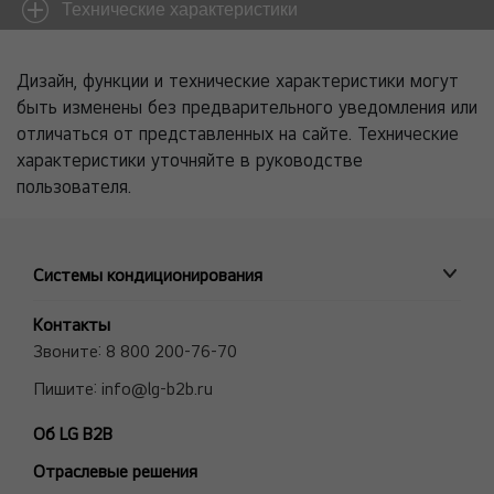
Технические характеристики
Дизайн, функции и технические характеристики могут
быть изменены без предварительного уведомления или
отличаться от представленных на сайте. Технические
характеристики уточняйте в руководстве
пользователя.
Системы кондиционирования
ПРОМЫШЛЕННЫЕ СИСТЕМЫ
Контакты
MULTI V VRF системы
Звоните:
8 800 200-76-70
Полупромышленные сплит-системы
Пишите:
info@lg-b2b.ru
Мульти сплит-системы (Multi F и Multi FDX)
Об LG B2B
Холодильные Машины (Чиллеры)
Отраслевые решения
Фанкойлы