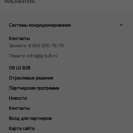
пользователя.
Системы кондиционирования
ПРОМЫШЛЕННЫЕ СИСТЕМЫ
Контакты
MULTI V VRF системы
Звоните:
8 800 200-76-70
Полупромышленные сплит-системы
Пишите:
info@lg-b2b.ru
Мульти сплит-системы (Multi F и Multi FDX)
Об LG B2B
Холодильные Машины (Чиллеры)
Отраслевые решения
Фанкойлы
Модели снятые с производства
Партнерская программа
БЫТОВЫЕ СПЛИТ-СИСТЕМЫ
Новости
ARTCOOL Gallery Premium
Контакты
ARTCOOL Gallery Special
Вход для партнеров
ARTCOOL Mirror
Карта сайта
ARTCOOL Objet Green