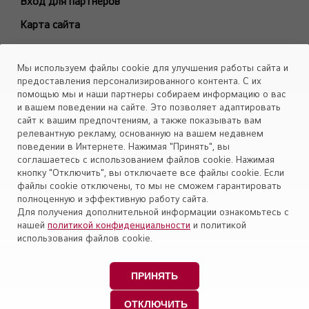
Вход для партнеров
ARTCOOL Mirror
Карта сайта
ARTCOOL Objet Green
ARTCOOL Objet Beige
Каталоги
Мы используем файлы cookie для улучшения работы сайта и
Deluxe Pro
Скачать
предоставления персонализированного контента. С их
Air PuriCare
помощью мы и наши партнеры собираем информацию о вас
Объекты
и вашем поведении на сайте. Это позволяет адаптировать
Evo Max
сайт к вашим предпочтениям, а также показывать вам
Smart Line
релевантную рекламу, основанную на вашем недавнем
поведении в Интернете. Нажимая "Принять", вы
Установите приложение «Cервис кондиционеров LG Aircon»
Eco Smart
соглашаетесь с использованием файлов cookie. Нажимая
Look Smart
кнопку "Отключить", вы отключаете все файлы cookie. Если
файлы cookie отключены, то мы не сможем гарантировать
ProCool
полноценную и эффективную работу сайта.
Mega Dual Plus
Для получения дополнительной информации ознакомьтесь с
нашей
политикой конфиденциальности
и политикой
Mega Smart
Политика конфиденциальности
использования файлов cookie.
Модели снятые с производства
Правовая информация
Персональные данные пользователей
ПРИНЯТЬ
Copyright © 2009-2026 LG Electronics (ЭлДжи
ОТКЛЮЧИТЬ