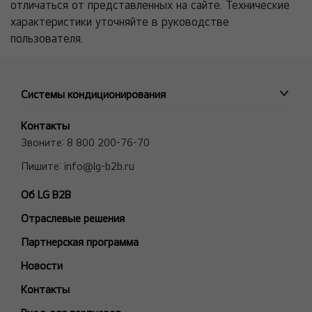
отличаться от представленных на сайте. Технические
характеристики уточняйте в руководстве
пользователя.
Системы кондиционирования
ПРОМЫШЛЕННЫЕ СИСТЕМЫ
Контакты
MULTI V VRF системы
Звоните:
8 800 200-76-70
Полупромышленные сплит-системы
Пишите:
info@lg-b2b.ru
Мульти сплит-системы (Multi F и Multi FDX)
Об LG B2B
Холодильные Машины (Чиллеры)
Отраслевые решения
Фанкойлы
Модели снятые с производства
Партнерская программа
БЫТОВЫЕ СПЛИТ-СИСТЕМЫ
Новости
ARTCOOL Gallery Premium
Контакты
ARTCOOL Gallery Special