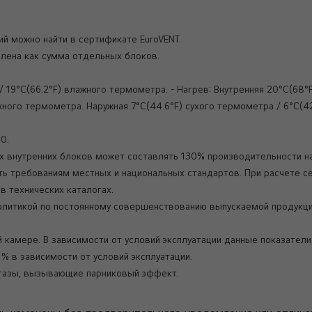
й можно найти в сертификате EuroVENT.
елена как сумма отдельных блоков.
/ 19°C(66.2°F) влажного термометра. - Нагрев: Внутренняя 20°C(68
ажного термометра. Наружная 7°C(44.6°F) сухого термометра / 6°C(
 0.
 внутренних блоков может составлять 130% производительности н
ть требованиям местных и национальных стандартов. При расчете 
в технических каталогах.
 политикой по постоянному совершенствованию выпускаемой продукц
 камере. В зависимости от условий эксплуатации данные показател
% в зависимости от условий эксплуатации.
газы, вызывающие парниковый эффект.