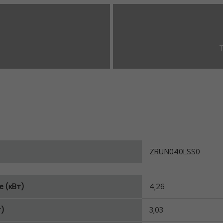
ZRUN040LSS0
 (кВт)
4,26
т)
3,03