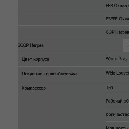
EER Охлаж
ESEER Охл
COP Нагре
SCOP Нагрев
Warm Gray
Цвет корпуса
Wide Louver 
Покрытие теплообменника
Тип
Компрессор
Рабочий об
Количество
Мощность д