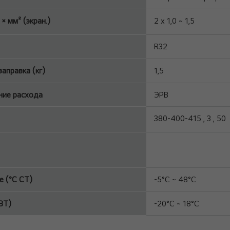
× мм² (экран.)
2 x 1,0 ~ 1,5
R32
аправка (кг)
1,5
ние расхода
ЭРВ
380-400-415 , 3 , 50
 (°C СТ)
-5°C ~ 48°C
ВТ)
-20°C ~ 18°C