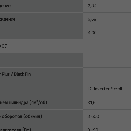
дение
2,84
аждение
6,69
в
4,00
3,87
Plus / Black Fin
LG Inverter Scroll
ъём цилиндра (см³/об)
31,6
 оборотов (об/мин)
3 600
вигателя (Вт)
3,198