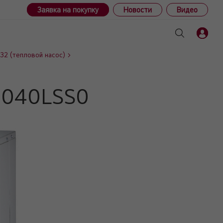
Заявка на покупку
Новости
Видео
R32 (тепловой насос)
N040LSS0