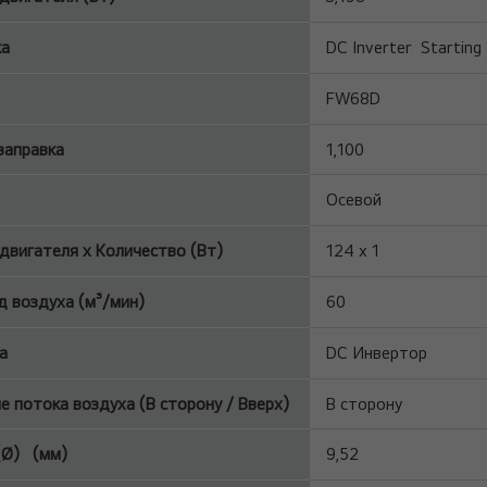
ка
DC Inverter Starting
FW68D
заправка
1,100
Осевой
вигателя x Количество (Вт)
124 х 1
д воздуха (м³/мин)
60
а
DC Инвертор
е потока воздуха (В сторону / Вверх)
В сторону
(Ø) (мм)
9,52