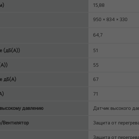
м)
15,88
950 × 834 × 330
64,7
 (дБ(A))
51
(A))
55
е дБ(A)
67
A)
71
 высокому давлению
Датчик высокого дав
р/Вентилятор
Защита от перегрева
Защита от перегрев