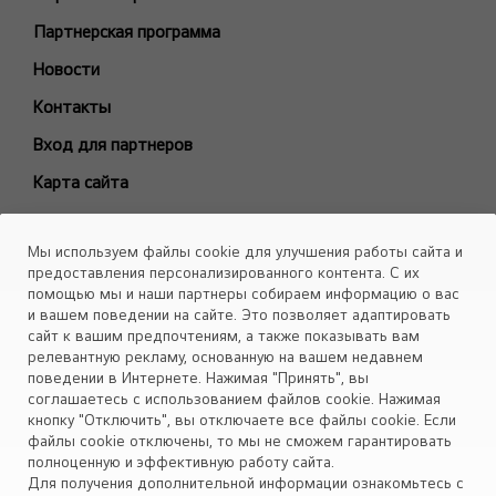
Модели снятые с производства
Партнерская программа
БЫТОВЫЕ СПЛИТ-СИСТЕМЫ
Новости
ARTCOOL Gallery Premium
Контакты
ARTCOOL Gallery Special
Вход для партнеров
ARTCOOL Mirror
Карта сайта
ARTCOOL Objet Green
ARTCOOL Objet Beige
Каталоги
Мы используем файлы cookie для улучшения работы сайта и
Deluxe Pro
Скачать
предоставления персонализированного контента. С их
Air PuriCare
помощью мы и наши партнеры собираем информацию о вас
Объекты
и вашем поведении на сайте. Это позволяет адаптировать
Evo Max
сайт к вашим предпочтениям, а также показывать вам
Smart Line
релевантную рекламу, основанную на вашем недавнем
поведении в Интернете. Нажимая "Принять", вы
Установите приложение «Cервис кондиционеров LG Aircon»
Eco Smart
соглашаетесь с использованием файлов cookie. Нажимая
Look Smart
кнопку "Отключить", вы отключаете все файлы cookie. Если
файлы cookie отключены, то мы не сможем гарантировать
ProCool
полноценную и эффективную работу сайта.
Mega Dual Plus
Для получения дополнительной информации ознакомьтесь с