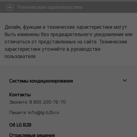
Технические характеристики
Дизайн, функции и технические характеристики могут
быть изменены без предварительного уведомления или
отличаться от представленных на сайте. Технические
характеристики уточняйте в руководстве
пользователя.
Системы кондиционирования
ПРОМЫШЛЕННЫЕ СИСТЕМЫ
Контакты
MULTI V VRF системы
Звоните:
8 800 200-76-70
Полупромышленные сплит-системы
Пишите:
info@lg-b2b.ru
Мульти сплит-системы (Multi F и Multi FDX)
Об LG B2B
Холодильные Машины (Чиллеры)
Отраслевые решения
Фанкойлы