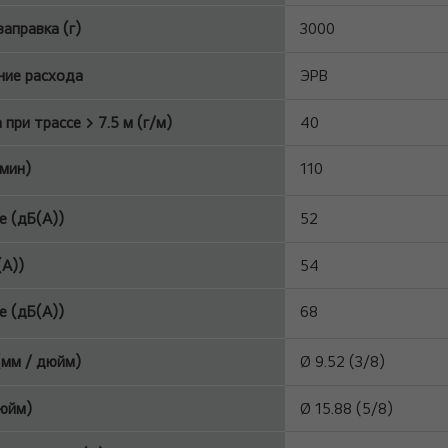
аправка (г)
3000
ние расхода
ЭРВ
при трассе > 7.5 м (г/м)
40
мин)
110
 (дБ(A))
52
(A))
54
 (дБ(A))
68
мм / дюйм)
Ø 9.52 (3/8)
дюйм)
Ø 15.88 (5/8)