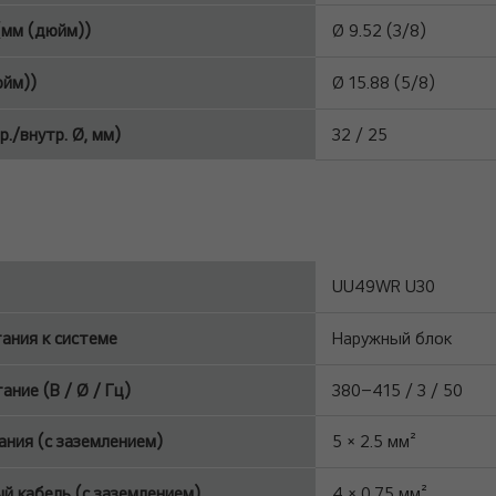
мм (дюйм))
Ø 9.52 (3/8)
юйм))
Ø 15.88 (5/8)
р./внутр. Ø, мм)
32 / 25
UU49WR U30
ания к системе
Наружный блок
ние (В / Ø / Гц)
380–415 / 3 / 50
ания (с заземлением)
5 × 2.5 мм²
 кабель (с заземлением)
4 × 0.75 мм²