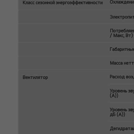
Охлаждение
Класс сезонной энергоэффективности
Электропит
Потребляем
/ Макс, Вт
Габаритные
Масса нетт
Расход воз
Вентилятор
Уровень зв
(A))
Уровень зв
дБ (A))
Дегидратац