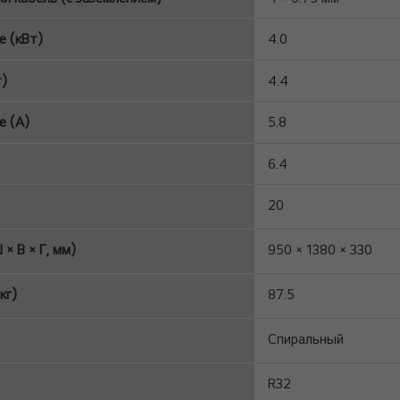
 (кВт)
4.0
т)
4.4
 (A)
5.8
6.4
20
× В × Г, мм)
950 × 1380 × 330
кг)
87.5
Спиральный
R32