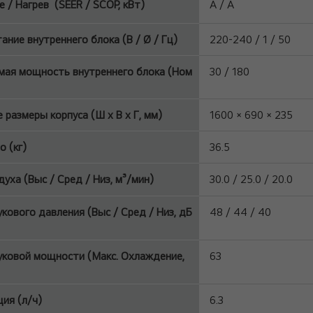
 / Нагрев (SEER / SCOP, кВт)
A / A
ание внутреннего блока (В / Ø / Гц)
220-240 / 1 / 50
ая мощность внутреннего блока (Ном
30 / 180
)
 размеры корпуса (Ш x В x Г, мм)
1600 × 690 × 235
о (кг)
36.5
духа (Выс / Сред / Низ, м³/мин)
30.0 / 25.0 / 20.0
укового давления (Выс / Сред / Низ, дБ
48 / 44 / 40
уковой мощности (Макс. Охлаждение,
63
ия (л/ч)
6.3