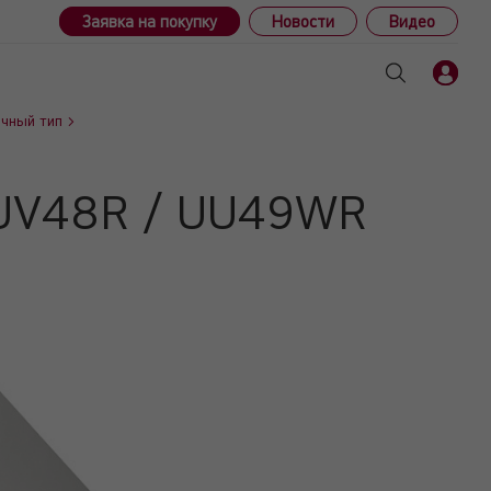
Заявка на покупку
Новости
Видео
чный тип
2 UV48R / UU49WR