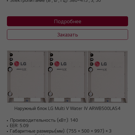
Электропитание (В , Ø , Гц): 380~415 , 3, 50
Подробнее
Заказать
Наружный блок LG Multi V Water IV ARWB500LAS4
Производительность (кВт): 140
EER: 5.09
Габаритные размеры(мм): (755 × 500 × 997) × 3