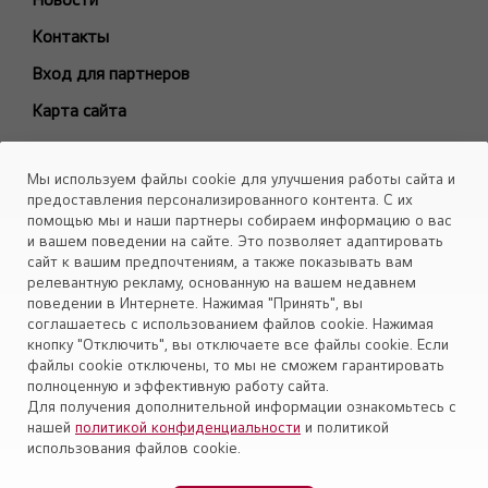
ARTCOOL Gallery Premium
Контакты
ARTCOOL Gallery Special
Вход для партнеров
ARTCOOL Mirror
Карта сайта
ARTCOOL Objet Green
ARTCOOL Objet Beige
Каталоги
Мы используем файлы cookie для улучшения работы сайта и
Deluxe Pro
Скачать
предоставления персонализированного контента. С их
Air PuriCare
помощью мы и наши партнеры собираем информацию о вас
Объекты
и вашем поведении на сайте. Это позволяет адаптировать
Evo Max
сайт к вашим предпочтениям, а также показывать вам
Smart Line
релевантную рекламу, основанную на вашем недавнем
поведении в Интернете. Нажимая "Принять", вы
Установите приложение «Cервис кондиционеров LG Aircon»
Eco Smart
соглашаетесь с использованием файлов cookie. Нажимая
Look Smart
кнопку "Отключить", вы отключаете все файлы cookie. Если
файлы cookie отключены, то мы не сможем гарантировать
ProCool
полноценную и эффективную работу сайта.
Mega Dual Plus
Для получения дополнительной информации ознакомьтесь с
нашей
политикой конфиденциальности
и политикой
Mega Smart
Политика конфиденциальности
использования файлов cookie.
Модели снятые с производства
Правовая информация