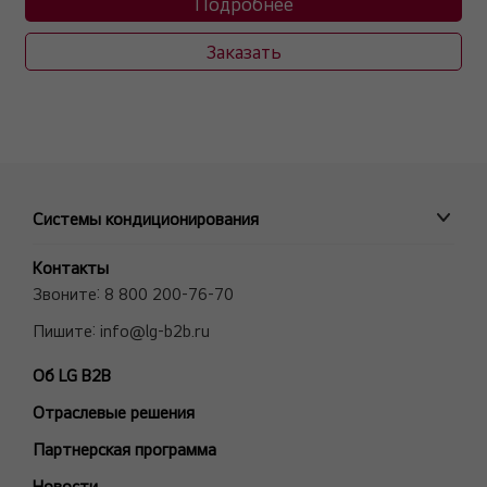
Подробнее
Заказать
Системы кондиционирования
ПРОМЫШЛЕННЫЕ СИСТЕМЫ
Контакты
MULTI V VRF системы
Звоните:
8 800 200-76-70
Полупромышленные сплит-системы
Пишите:
info@lg-b2b.ru
Мульти сплит-системы (Multi F и Multi FDX)
Об LG B2B
Холодильные Машины (Чиллеры)
Отраслевые решения
Фанкойлы
Модели снятые с производства
Партнерская программа
БЫТОВЫЕ СПЛИТ-СИСТЕМЫ
Новости