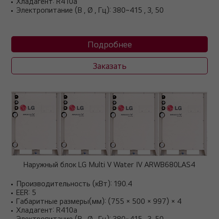
Хладагент: R410a
Электропитание (В , Ø , Гц): 380~415 , 3, 50
Подробнее
Заказать
Наружный блок LG Multi V Water IV ARWB680LAS4
Производительность (кВт): 190.4
EER: 5
Габаритные размеры(мм): (755 × 500 × 997) × 4
Хладагент: R410a
Электропитание (В , Ø , Гц): 380~415 , 3, 50