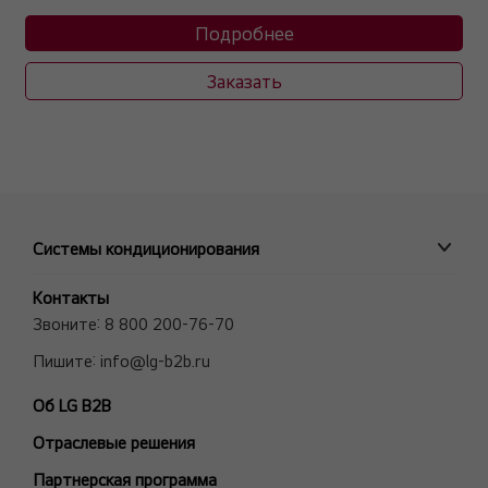
Подробнее
Заказать
Системы кондиционирования
ПРОМЫШЛЕННЫЕ СИСТЕМЫ
Контакты
MULTI V VRF системы
Звоните:
8 800 200-76-70
Полупромышленные сплит-системы
Пишите:
info@lg-b2b.ru
Мульти сплит-системы (Multi F и Multi FDX)
Об LG B2B
Холодильные Машины (Чиллеры)
Отраслевые решения
Фанкойлы
Модели снятые с производства
Партнерская программа