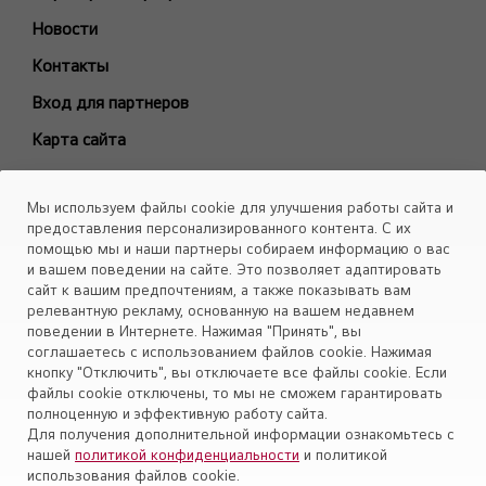
БЫТОВЫЕ СПЛИТ-СИСТЕМЫ
Новости
ARTCOOL Gallery Premium
Контакты
ARTCOOL Gallery Special
Вход для партнеров
ARTCOOL Mirror
Карта сайта
ARTCOOL Objet Green
ARTCOOL Objet Beige
Каталоги
Мы используем файлы cookie для улучшения работы сайта и
Deluxe Pro
Скачать
предоставления персонализированного контента. С их
Air PuriCare
помощью мы и наши партнеры собираем информацию о вас
Объекты
и вашем поведении на сайте. Это позволяет адаптировать
Evo Max
сайт к вашим предпочтениям, а также показывать вам
Smart Line
релевантную рекламу, основанную на вашем недавнем
поведении в Интернете. Нажимая "Принять", вы
Установите приложение «Cервис кондиционеров LG Aircon»
Eco Smart
соглашаетесь с использованием файлов cookie. Нажимая
Look Smart
кнопку "Отключить", вы отключаете все файлы cookie. Если
файлы cookie отключены, то мы не сможем гарантировать
ProCool
полноценную и эффективную работу сайта.
Mega Dual Plus
Для получения дополнительной информации ознакомьтесь с
нашей
политикой конфиденциальности
и политикой
Mega Smart
Политика конфиденциальности
использования файлов cookie.