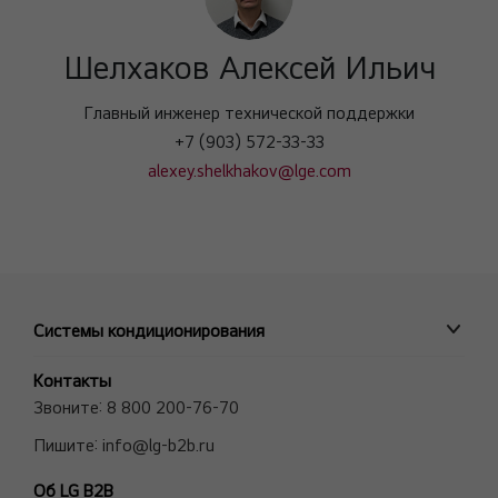
Шелхаков Алексей Ильич
Главный инженер технической поддержки
+7 (903) 572-33-33
alexey.shelkhakov@lge.com
Системы кондиционирования
ПРОМЫШЛЕННЫЕ СИСТЕМЫ
Контакты
MULTI V VRF системы
Звоните:
8 800 200-76-70
Полупромышленные сплит-системы
Пишите:
info@lg-b2b.ru
Мульти сплит-системы (Multi F и Multi FDX)
Об LG B2B