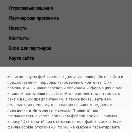
Холодильные Машины (Чиллеры)
Отраслевые решения
Фанкойлы
Модели снятые с производства
Партнерская программа
БЫТОВЫЕ СПЛИТ-СИСТЕМЫ
Новости
ARTCOOL Gallery Premium
Контакты
ARTCOOL Gallery Special
Вход для партнеров
ARTCOOL Mirror
Карта сайта
ARTCOOL Objet Green
ARTCOOL Objet Beige
Каталоги
Мы используем файлы cookie для улучшения работы сайта и
Deluxe Pro
Скачать
предоставления персонализированного контента. С их
Air PuriCare
помощью мы и наши партнеры собираем информацию о вас
Объекты
и вашем поведении на сайте. Это позволяет адаптировать
Evo Max
сайт к вашим предпочтениям, а также показывать вам
Smart Line
релевантную рекламу, основанную на вашем недавнем
поведении в Интернете. Нажимая "Принять", вы
Установите приложение «Cервис кондиционеров LG Aircon»
Eco Smart
соглашаетесь с использованием файлов cookie. Нажимая
Look Smart
кнопку "Отключить", вы отключаете все файлы cookie. Если
файлы cookie отключены, то мы не сможем гарантировать
ProCool