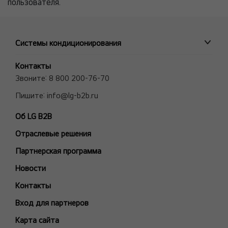
пользователя.
Системы кондиционирования
ПРОМЫШЛЕННЫЕ СИСТЕМЫ
Контакты
MULTI V VRF системы
Звоните:
8 800 200-76-70
Полупромышленные сплит-системы
Пишите:
info@lg-b2b.ru
Мульти сплит-системы (Multi F и Multi FDX)
Об LG B2B
Холодильные Машины (Чиллеры)
Отраслевые решения
Фанкойлы
Модели снятые с производства
Партнерская программа
БЫТОВЫЕ СПЛИТ-СИСТЕМЫ
Новости
ARTCOOL Gallery Premium
Контакты
ARTCOOL Gallery Special
Вход для партнеров
ARTCOOL Mirror
Карта сайта
ARTCOOL Objet Green