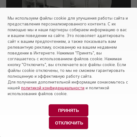
Мы используем файлы cookie для улучшения работы сайта и
предоставления персонализированного контента. С их
помощью мы и наши партнеры собираем информацию о вас
и вашем поведении на сайте. Это позволяет адаптировать
сайт к вашим предпочтениям, а также показывать вам
23.08.2019
релевантную рекламу, основанную на вашем недавнем
Идеальный чиллер с высокими показателями
поведении в Интернете. Нажимая "Принять", вы
надежности для современных производств
соглашаетесь с использованием файлов cookie. Нажимая
кнопку "Отключить", вы отключаете все файлы cookie. Если
файлы cookie отключены, то мы не сможем гарантировать
полноценную и эффективную работу сайта.
Новый прорывной концепт чиллера: меньший объем
обслуживания и исключительная энергоэффективность
Для получения дополнительной информации ознакомьтесь с
нашей
политикой конфиденциальности
и политикой
использования файлов cookie.
ПРИНЯТЬ
Читать полностью
ОТКЛЮЧИТЬ